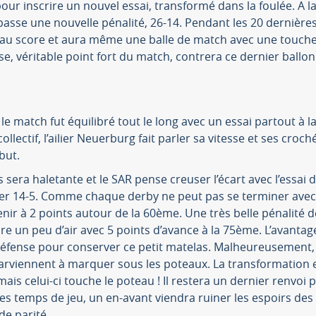
ur inscrire un nouvel essai, transformé dans la foulée. A l
asse une nouvelle pénalité, 26-14. Pendant les 20 dernières
 au score et aura même une balle de match avec une touch
e, véritable point fort du match, contrera ce dernier ballo
 le match fut équilibré tout le long avec un essai partout à l
ectif, l’ailier Neuerburg fait parler sa vitesse et ses croch
but.
sera haletante et le SAR pense creuser l’écart avec l’essai 
er 14-5. Comme chaque derby ne peut pas se terminer avec 
venir à 2 points autour de la 60ème. Une très belle pénalité 
 un peu d’air avec 5 points d’avance à la 75ème. L’avantage 
défense pour conserver ce petit matelas. Malheureusement, l
 parviennent à marquer sous les poteaux. La transformation
ais celui-ci touche le poteau ! Il restera un dernier renvoi p
es temps de jeu, un en-avant viendra ruiner les espoirs des
de parité.