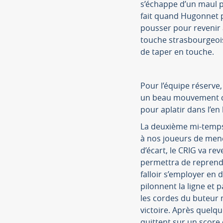
s’échappe d’un maul po
fait quand Hugonnet p
pousser pour revenir
touche strasbourgeois
de taper en touche.
Pour l’équipe réserve,
un beau mouvement coll
pour aplatir dans l’en 
La deuxième mi-temps 
à nos joueurs de men
d’écart, le CRIG va re
permettra de reprendre
falloir s’employer en 
pilonnent la ligne et
les cordes du buteur m
victoire. Après quelqu
quittent sur un score 