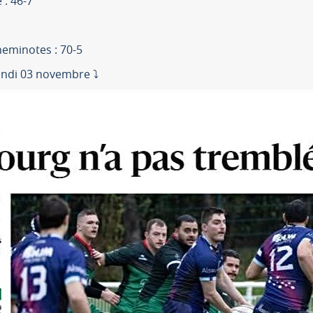
 : 46-7
eminotes : 70-5
undi 03 novembre ⤵️