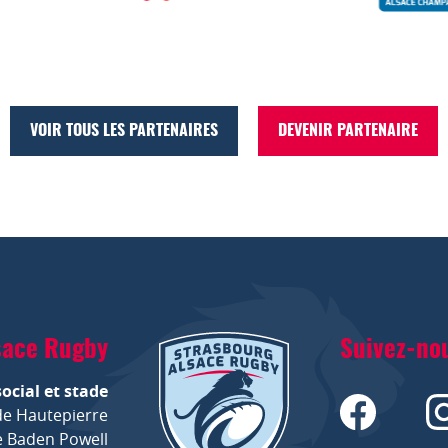
VOIR TOUS LES PARTENAIRES
DEVENIR PARTENAIRE
sace Rugby
Suivez-no
social et stade
de Hautepierre
 Baden Powell