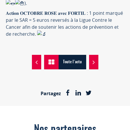
).
𝐀𝐜𝐭𝐢𝐨𝐧 𝐎𝐂𝐓𝐎𝐁𝐑𝐄 𝐑𝐎𝐒𝐄 𝐚𝐯𝐞𝐜 𝐅𝐎𝐑𝐓𝐈𝐋 : 1 point marqué
par le SAR = 5 euros reversés à la Ligue Contre le
Cancer afin de soutenir les actions de prévention et
de recherche.
Toute l'actu
Partagez
Nos partenaires